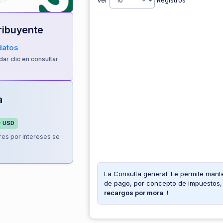
Ver
Registros
ribuyente
datos
 dar clic en consultar
a
USD
res por intereses se
.
La Consulta general. Le permite mant
de pago, por concepto de impuestos, 
recargos por mora
.!