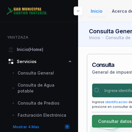
Inicio
Acerca d
Consulta Gener
Inicio
Consulta de
YANTZAZA
Inicio(Home)
Servicios
Consulta
General de impues
Consulta General
Consulta de Agua
potable
Ingrese
identificación
de
Consulta de Predios
presione en consultar d
Facturación Electrónica
Consultar datos
Mostrar 4 Mas