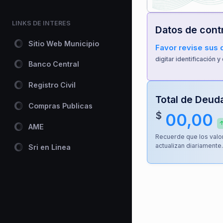
LINKS DE INTERES
Datos de cont
Sitio Web Municipio
Favor revise sus 
digitar identificación y
Banco Central
Registro Civil
Total de Deud
Compras Publicas
$
00,00
AME
Recuerde que los valo
actualizan diariamente
Sri en Linea