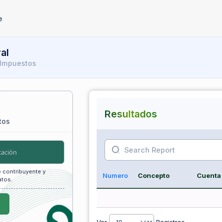
e
al
 Impuestos
Resultados
tos
 contribuyente y
Numero
Concepto
Cuenta
atos.